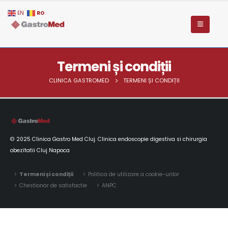
RO
EN
Termeni și condiții
CLINICA GASTROMED
TERMENI ȘI CONDIȚII
© 2025 Clinica Gastro Med Cluj. Clinica endoscopie digestiva si chirurgia
obezitatii Cluj Napoca
Termeni și condiții
Politica de utilizare a cookie-urilor
Chestionar de satisfactie
ANPC