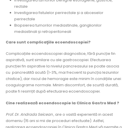
Investigarea tumorilor benigne esofagiene, gastrice,
rectale
Investigarea fistulelor perirectale și a abceselor
perirectale
Biopsierea tumorilor mediastinale, ganglionilor
mediastinali și retroperitoneali
Care sunt complicaţiile ecoendoscopiei?
Complicațiile ecoendoscopiei diagnostice, fără puncție fin
aspirativă, sunt similare cu ale gastroscopiei. Efectuarea
puncției fin aspirative la nivelul pancreasului se poate asocia
cu pancreatită acută (1-3%, mai frecvent la puncția leziunilor
chistice), dar riscul de hemoragie este minim în condițiile unei
coagulograme normale. Minim discomfort, de scurtă durată,
poate fi resimțit după efectuarea ecoendoscopiei.
Cine realizează ecoendoscopie la Clinica Gastro Med ?
Prof. Dr. Andrada Seicean
, are o vastă experientă in acest
domeniu (15 ani si mii de proceduri efectuate). Astfel,
realizarea ecoendoscopiei în Clinica Gastro Med vă permite o