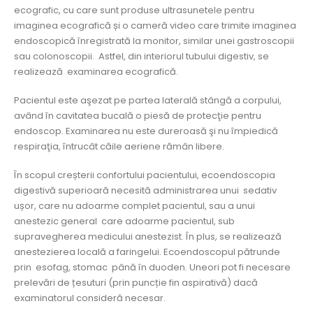
ecografic, cu care sunt produse ultrasunetele pentru
imaginea ecografică și o cameră video care trimite imaginea
endoscopică înregistrată la monitor, similar unei gastroscopii
sau colonoscopii. Astfel, din interiorul tubului digestiv, se
realizează examinarea ecografică.
Pacientul este aşezat pe partea laterală stângă a corpului,
având în cavitatea bucală o piesă de protecţie pentru
endoscop. Examinarea nu este dureroasă şi nu împiedică
respiraţia, întrucât căile aeriene rămân libere.
În scopul creșterii confortului pacientului, ecoendoscopia
digestivă superioară necesită administrarea unui sedativ
ușor, care nu adoarme complet pacientul, sau a unui
anestezic general care adoarme pacientul, sub
supravegherea medicului anestezist. În plus, se realizează
anestezierea locală a faringelui. Ecoendoscopul pătrunde
prin esofag, stomac până în duoden. Uneori pot fi necesare
prelevări de țesuturi (prin puncție fin aspirativă) dacă
examinatorul consideră necesar.