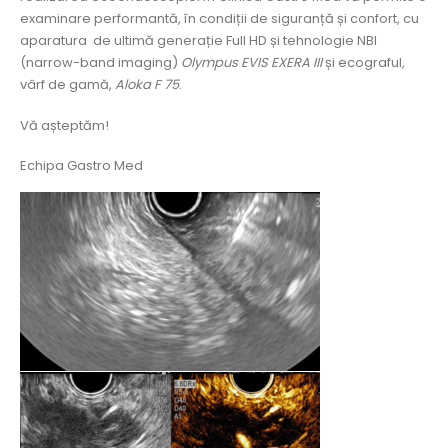
examinare performantă, în condiții de siguranță și confort, cu
aparatura de ultimă generație Full HD și tehnologie NBI
(narrow-band imaging)
Olympus EVIS EXERA III
și ecograful,
vârf de gamă,
Aloka F 75
.
Vă așteptăm!
Echipa Gastro Med