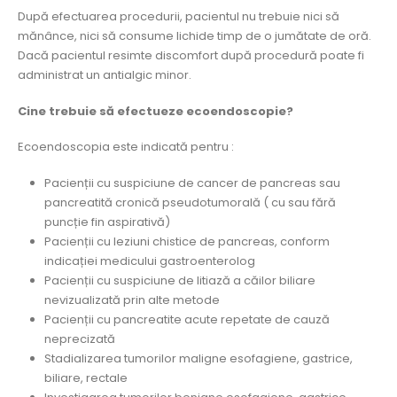
După efectuarea procedurii, pacientul nu trebuie nici să
mănânce, nici să consume lichide timp de o jumătate de oră.
Dacă pacientul resimte discomfort după procedură poate fi
administrat un antialgic minor.
Cine trebuie să efectueze ecoendoscopie?
Ecoendoscopia este indicată pentru :
Pacienții cu suspiciune de cancer de pancreas sau
pancreatită cronică pseudotumorală ( cu sau fără
puncție fin aspirativă)
Pacienții cu leziuni chistice de pancreas, conform
indicației medicului gastroenterolog
Pacienții cu suspiciune de litiază a căilor biliare
nevizualizată prin alte metode
Pacienții cu pancreatite acute repetate de cauză
neprecizată
Stadializarea tumorilor maligne esofagiene, gastrice,
biliare, rectale