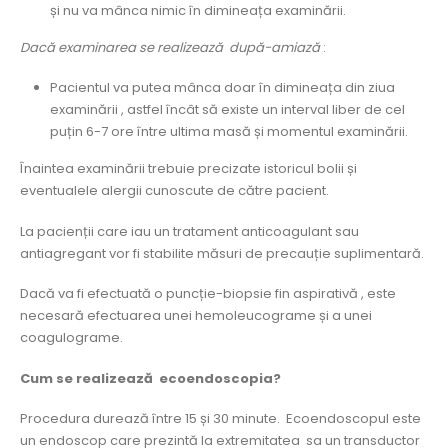
și nu va mânca nimic în dimineața examinării.
Dacă examinarea se realizează după-amiază
:
Pacientul va putea mânca doar în dimineața din ziua
examinării , astfel încât să existe un interval liber de cel
puțin 6-7 ore între ultima masă și momentul examinării.
Înaintea examinării trebuie precizate istoricul bolii și
eventualele alergii cunoscute de către pacient.
La pacienții care iau un tratament anticoagulant sau
antiagregant vor fi stabilite măsuri de precauție suplimentară.
Dacă va fi efectuată o puncție-biopsie fin aspirativă , este
necesară efectuarea unei hemoleucograme și a unei
coagulograme.
Cum se realizează ecoendoscopia?
Procedura durează între 15 și 30 minute. Ecoendoscopul este
un endoscop care prezintă la extremitatea sa un transductor