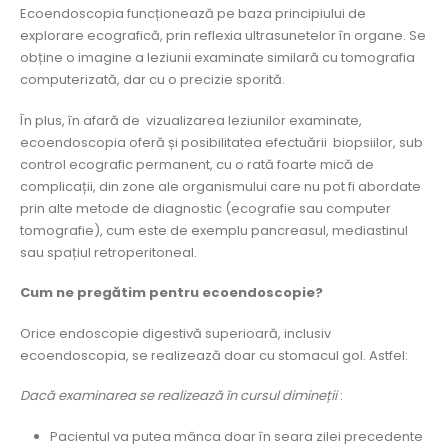
Ecoendoscopia funcționează pe baza principiului de
explorare ecografică, prin reflexia ultrasunetelor în organe. Se
obține o imagine a leziunii examinate similară cu tomografia
computerizată, dar cu o precizie sporită.
În plus, în afară de vizualizarea leziunilor examinate,
ecoendoscopia oferă și posibilitatea efectuării biopsiilor, sub
control ecografic permanent, cu o rată foarte mică de
complicații, din zone ale organismului care nu pot fi abordate
prin alte metode de diagnostic (ecografie sau computer
tomografie), cum este de exemplu pancreasul, mediastinul
sau spațiul retroperitoneal.
Cum ne pregătim pentru ecoendoscopie?
Orice endoscopie digestivă superioară, inclusiv
ecoendoscopia, se realizează doar cu stomacul gol. Astfel:
Dacă examinarea se realizează în cursul dimineții
:
Pacientul va putea mânca doar în seara zilei precedente