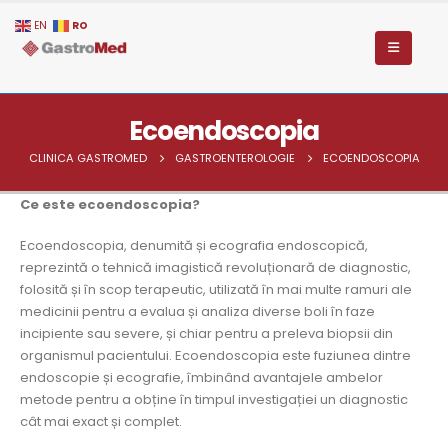
RO
EN
Ecoendoscopia
CLINICA GASTROMED
GASTROENTEROLOGIE
ECOENDOSCOPIA
Ce este ecoendoscopia?
Ecoendoscopia, denumită și ecografia endoscopică,
reprezintă o tehnică imagistică revoluționară de diagnostic,
folosită și în scop terapeutic, utilizată în mai multe ramuri ale
medicinii pentru a evalua și analiza diverse boli în faze
incipiente sau severe, și chiar pentru a preleva biopsii din
organismul pacientului. Ecoendoscopia este fuziunea dintre
endoscopie și ecografie, îmbinând avantajele ambelor
metode pentru a obține în timpul investigației un diagnostic
cât mai exact și complet.