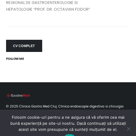
REGIONAL DE GASTROENTEROLOGIE SI
HEPATOLOGIE “PROF. DR. OCTAVIAN FODOR”
CV COMPLET
FOLLOW ME
© 2025 Clinica Gastro Med Cluj. Clinica endoscopie digestiva si chirurgia
obezitatii Cluj Napoca
Folosim cookie-uri pentru a ne asigura că vă oferim cea mai
bună experiență pe site-ul nostru. Dacă continuați să utilizați
Termeni și condiții
Politica de utilizare a cookie-urilor
acest site vom presupune că sunteți mulțumit de el.
Chestionar de satisfactie
ANPC