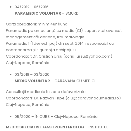
04/2012 – 06/2016
PARAMEDIC VOLUNTAR
– SMURD
Garzi obligatorii: minim 48h/luna
Paramedic pe ambulanță cu medic (C1): suport vital avansat,
management căi aeriene, traumatologie
Paramedic 1 (lider echipaj) din sept. 2014: responsabil cu
coordonarea și siguranța echipajului
Coordonator: Dr. Cristian Ursu (ccris_ursu@yahoo.com)
Cluj-Napoca, România
03/2018 – 03/2020
MEDIC VOLUNTAR
– CARAVANA CU MEDICI
Consultații medicale în zone defavorizate
Coordonatorr: Dr. Razvan Tirpe (cluj@caravanacumedici.ro)
Cluj-Napoca, România
05/2020 – ÎN CURS – Cluj-Napoca, România
MEDIC SPECIALIST GASTROENTEROLOG
– INSTITUTUL