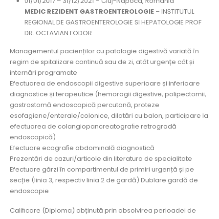
01/01/2017 – 31/12/2021 – Cluj-Napoca, România
MEDIC REZIDENT GASTROENTEROLOGIE –
INSTITUTUL
REGIONAL DE GASTROENTEROLOGIE SI HEPATOLOGIE PROF
DR. OCTAVIAN FODOR
Managementul pacienților cu patologie digestivă variată în
regim de spitalizare continuă sau de zi, atât urgențe cât și
internări programate
Efectuarea de endoscopii digestive superioare și inferioare
diagnostice și terapeutice (hemoragii digestive, polipectomii,
gastrostomă endoscopică percutană, proteze
esofagiene/enterale/colonice, dilatări cu balon, participare la
efectuarea de colangiopancreatograﬁe retrogradă
endoscopică)
Efectuare ecograﬁe abdominală diagnostică
Prezentări de cazuri/articole din literatura de specialitate
Efectuare gărzi în compartimentul de primiri urgență și pe
secție (linia 3, respectiv linia 2 de gardă) Dublare gardă de
endoscopie
Caliﬁcare (Diploma) obținută prin absolvirea perioadei de