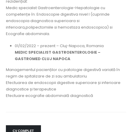
rezidențiat:
Medic specialist Gastroenterologie-Hepatologie cu
competențe în: Endoscopie digestiva nivel I (cuprinde
endoscopia diagnostica superioara si
inferioara,polipectomiile si hemostaza endoscopica) si
Ecograﬁe abdominala.
01/02/2022 – prezent – Cluj-Napoca, Romania
MEDIC SPECIALIST GASTROENTEROLOGIE –
GASTROMED CLUJ NAPOCA
Managementul pacienților cu patologie digestivă variată în
regim de spitalizare de zi sau ambulatoriu
Efectuarea de endoscopii digestive superioare și inferioare
diagnostice și terapeutice
Efectuare ecograﬁe abdominală diagnostică
CV COMPLET