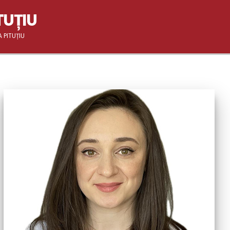
TUȚIU
 PITUȚIU