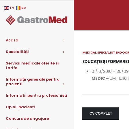
RO
EN
Acasa
Specialități
MEDICAL SPECIALIST ENDOC
EDUCAȚIE ȘI FORMARE
Servicii medicale oferite si
tarife
01/10/2010 – 30/09
MEDIC –
UMF Iuliu
Informații generale pentru
pacienti
Informatii pentru profesionisti
Opinii pacienți
CV COMPLET
Concurs de angajare